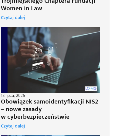
Trójmiejskiego Chaptera Fundacji
Women in Law
Czytaj dalej
13 lipca, 2026
Obowiązek samoidentyfikacji NIS2
– nowe zasady
w cyberbezpieczeństwie
Czytaj dalej