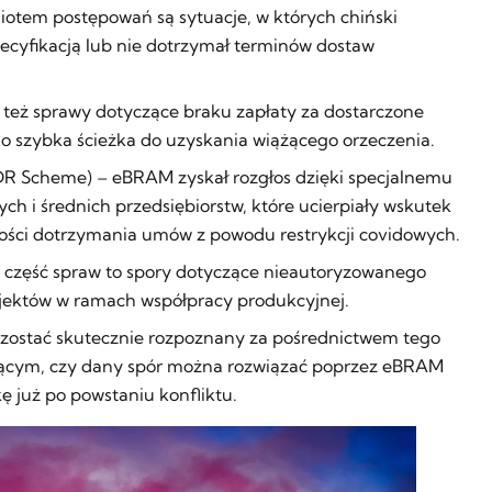
iotem postępowań są sytuacje, w których chiński
ecyfikacją lub nie dotrzymał terminów dostaw
ją też sprawy dotyczące braku zapłaty za dostarczone
ko szybka ścieżka do uzyskania wiążącego orzeczenia.
R Scheme) – eBRAM zyskał rozgłos dzięki specjalnemu
h i średnich przedsiębiorstw, które ucierpiały wskutek
ści dotrzymania umów z powodu restrykcji covidowych.
– część spraw to spory dotyczące nieautoryzowanego
jektów w ramach współpracy produkcyjnej.
 zostać skutecznie rozpoznany za pośrednictwem tego
ącym, czy dany spór można rozwiązać poprzez eBRAM
ę już po powstaniu konfliktu.