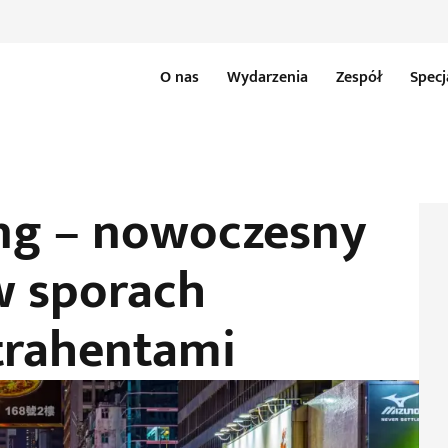
O nas
Wydarzenia
Zespół
Specj
g – nowoczesny
 w sporach
trahentami