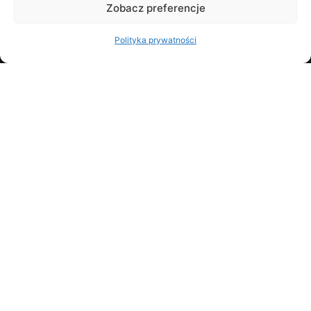
Rejestru Sądowego w Sądzie Rejonowym Gdańsk –
Zobacz preferencje
Północ w Gdańsku, VIII Wydział Gospodarczy KRS
Polityka prywatności
pod numerem 0001058199
LO:ME - LAW FOR INNOVATIONS
KLUCZEK-KOLLÁR, DARGAS-DRAGANIK
KANCELARIA RADCOWSKA SPÓŁKA
KOMANDYTOWO-AKCYJNA
+48 887 217 166
lome@lome.legal
ul. Sportowa 8c 81-300 Gdynia
SPECJALIZACJE
Law & Technology
Sektor morski
Chinese Desk
Prawo i Biznes