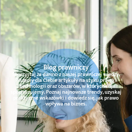
Blog prawniczy
Skorzystaj za darmo z naszej prawniczej wiedzy.
Piszemy dla Ciebie artykuły na styku prawa i
technologii oraz obszarów, w których się
specjalizujemy. Poznaj najnowsze trendy, uzyskaj
praktyczne wskazówki i dowiedz się, jak prawo
wpływa na biznes.