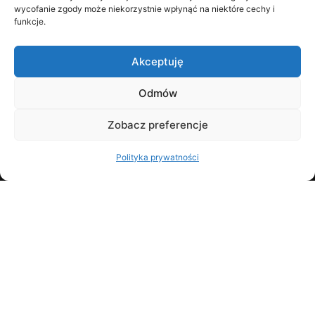
wycofanie zgody może niekorzystnie wpłynąć na niektóre cechy i
funkcje.
Akceptuję
Odmów
Zobacz preferencje
NIP: 5862396866
REGON: 526405132
Polityka prywatności
wpisana do Rejestru Przedsiębiorców Krajowego
Rejestru Sądowego w Sądzie Rejonowym Gdańsk –
Północ w Gdańsku, VIII Wydział Gospodarczy KRS
pod numerem 0001058199
LO:ME - LAW FOR INNOVATIONS
KLUCZEK-KOLLÁR, DARGAS-DRAGANIK
KANCELARIA RADCOWSKA SPÓŁKA
KOMANDYTOWO-AKCYJNA