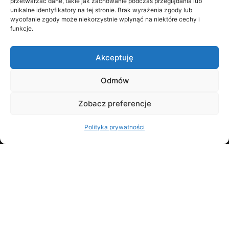
przetwarzać dane, takie jak zachowanie podczas przeglądania lub
unikalne identyfikatory na tej stronie. Brak wyrażenia zgody lub
wycofanie zgody może niekorzystnie wpłynąć na niektóre cechy i
funkcje.
Akceptuję
Odmów
Zobacz preferencje
NIP: 5862396866
REGON: 526405132
Polityka prywatności
wpisana do Rejestru Przedsiębiorców Krajowego
Rejestru Sądowego w Sądzie Rejonowym Gdańsk –
Północ w Gdańsku, VIII Wydział Gospodarczy KRS
pod numerem 0001058199
LO:ME - LAW FOR INNOVATIONS
KLUCZEK-KOLLÁR, DARGAS-DRAGANIK
KANCELARIA RADCOWSKA SPÓŁKA