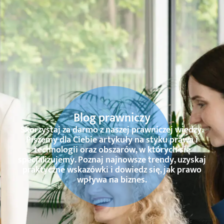
Blog prawniczy
Skorzystaj za darmo z naszej prawniczej wiedzy.
Piszemy dla Ciebie artykuły na styku prawa i
technologii oraz obszarów, w których się
specjalizujemy. Poznaj najnowsze trendy, uzyskaj
praktyczne wskazówki i dowiedz się, jak prawo
wpływa na biznes.