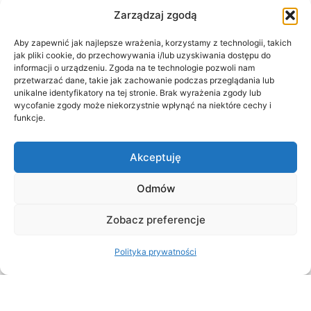
po kroku
Zarządzaj zgodą
Czytaj dalej
Aby zapewnić jak najlepsze wrażenia, korzystamy z technologii, takich
jak pliki cookie, do przechowywania i/lub uzyskiwania dostępu do
informacji o urządzeniu. Zgoda na te technologie pozwoli nam
przetwarzać dane, takie jak zachowanie podczas przeglądania lub
unikalne identyfikatory na tej stronie. Brak wyrażenia zgody lub
wycofanie zgody może niekorzystnie wpłynąć na niektóre cechy i
funkcje.
Akceptuję
Odmów
Zobacz preferencje
22 lipca, 2025
Polityka prywatności
Ochrona prawna marki w Chinach
Czytaj dalej