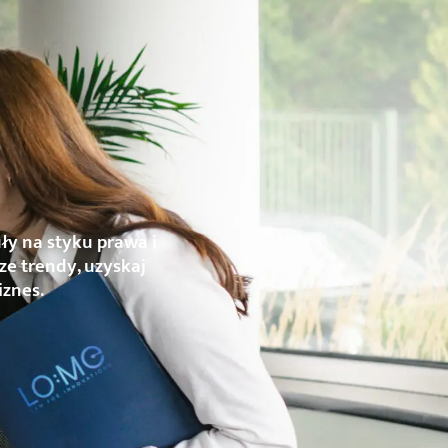
ły na styku prawa i
ze trendy, uzyskaj
iznes.