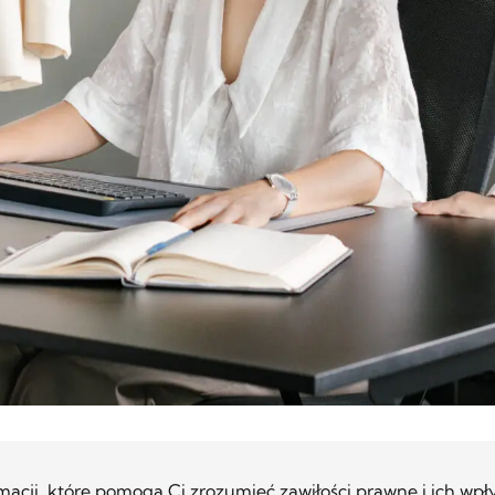
macji, które pomogą Ci zrozumieć zawiłości prawne i ich wp