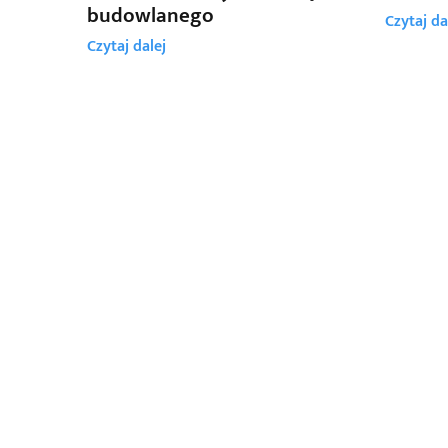
budowlanego
Czytaj da
Czytaj dalej
LO:ME -
KLUCZE
NIP: 5862396866
DRAGAN
REGON: 526405132
RADCOW
wpisana do Rejestru Przedsiębiorców
KOMAN
Krajowego Rejestru Sądowego