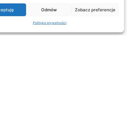
eptuję
Odmów
Zobacz preferencje
Polityka prywatności
KANCELARIA
O nas
Blog
Dla akcjonariuszy