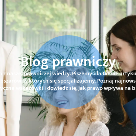
Blog prawniczy
o z naszej prawniczej wiedzy. Piszemy dla Ciebie artyku
obszarów, w których się specjalizujemy. Poznaj najnows
yczne wskazówki i dowiedz się, jak prawo wpływa na b