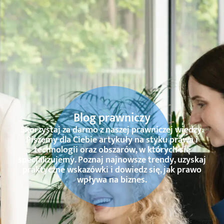
Blog prawniczy
Skorzystaj za darmo z naszej prawniczej wiedzy.
Piszemy dla Ciebie artykuły na styku prawa i
technologii oraz obszarów, w których się
specjalizujemy. Poznaj najnowsze trendy, uzyskaj
praktyczne wskazówki i dowiedz się, jak prawo
wpływa na biznes.