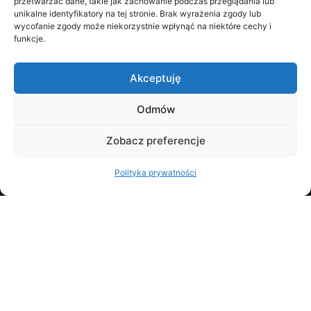
przetwarzać dane, takie jak zachowanie podczas przeglądania lub
unikalne identyfikatory na tej stronie. Brak wyrażenia zgody lub
wycofanie zgody może niekorzystnie wpłynąć na niektóre cechy i
funkcje.
Akceptuję
Odmów
Zobacz preferencje
NIP: 5862396866
REGON: 526405132
Polityka prywatności
wpisana do Rejestru Przedsiębiorców Krajowego
Rejestru Sądowego w Sądzie Rejonowym Gdańsk –
Północ w Gdańsku, VIII Wydział Gospodarczy KRS
pod numerem 0001058199
LO:ME - LAW FOR INNOVATIONS
KLUCZEK-KOLLÁR, DARGAS-DRAGANIK
KANCELARIA RADCOWSKA SPÓŁKA