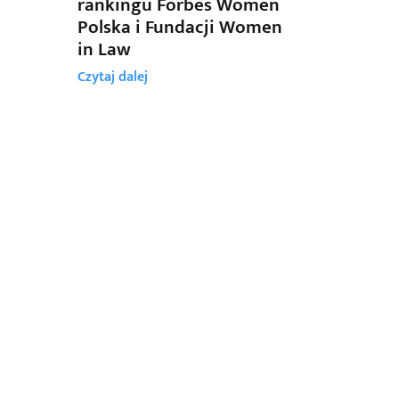
rankingu Forbes Women
Polska i Fundacji Women
in Law
Czytaj dalej
LO:ME -
KLUCZE
NIP: 5862396866
DRAGAN
REGON: 526405132
RADCOW