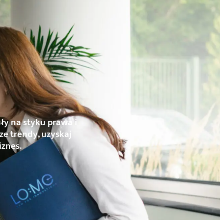
ły na styku prawa i
ze trendy, uzyskaj
iznes.