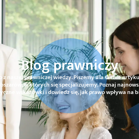
Blog prawniczy
o z naszej prawniczej wiedzy. Piszemy dla Ciebie artyku
obszarów, w których się specjalizujemy. Poznaj najnows
yczne wskazówki i dowiedz się, jak prawo wpływa na b