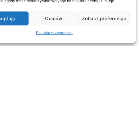
ie zgody może niekorzystnie wpłynąć na niektóre cechy i funkcje.
eptuję
Odmów
Zobacz preferencje
Polityka prywatności
KANCELARIA
O nas
Blog