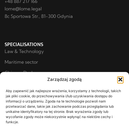
+48 887 217 166
lome@lome.legal
8c Sportowa Str., 81-300 Gdynia
SPECIALISATIONS
Law & Technology
Maritime sector
Chinese Desk
Zarządzaj zgodą
Law and Business
Aby zapewnić jak najlepsze wrażenia, korzystamy z technologii, takich
Investments & Industry
jak pliki cookie, do przechowywania i/lub uzyskiwania dostępu do
informacji o urządzeniu. Zgoda na te technologie pozwoli nam
Healthcare
przetwarzać dane, takie jak zachowanie podczas przeglądania lub
unikalne identyfikatory na tej stronie. Brak wyrażenia zgody lub
Others
wycofanie zgody może niekorzystnie wpłynąć na niektóre cechy i
LAW FIRM
funkcje.
About Us