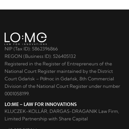
NIP (Tax ID): 5862396866
REGON (Business ID): 526405132
Registered in the Register of Entrepreneurs of the
National Court Register maintained by the District
Court Gdańsk – Północ in Gdańsk, 8th Commercial
Division of the National Court Register under number
0001058199.
LO:ME – LAW FOR INNOVATIONS
KLUCZEK-KOLLÁR, DARGAS-DRAGANIK Law Firm,
Limited Partnership with Share Capital