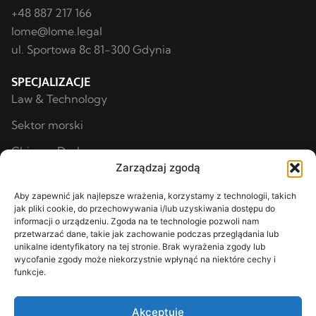
+48 887 217 166
lome@lome.legal
ul. Sportowa 8c 81-300 Gdynia
SPECJALIZACJE
Law & Technology
Sektor morski
Chinese Desk
Zarządzaj zgodą
Prawo i Biznes
Aby zapewnić jak najlepsze wrażenia, korzystamy z technologii, takich
Inwestycje i Przemysł
jak pliki cookie, do przechowywania i/lub uzyskiwania dostępu do
informacji o urządzeniu. Zgoda na te technologie pozwoli nam
Ochrona zdrowia
przetwarzać dane, takie jak zachowanie podczas przeglądania lub
unikalne identyfikatory na tej stronie. Brak wyrażenia zgody lub
Inne
wycofanie zgody może niekorzystnie wpłynąć na niektóre cechy i
KANCELARIA
funkcje.
O nas
Akceptuję
Blog