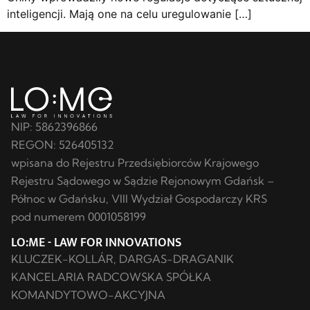
inteligencji. Mają one na celu uregulowanie […]
NIP: 5862396866
REGON: 526405132
wpisana do Rejestru Przedsiębiorców Krajowego
Rejestru Sądowego w Sądzie Rejonowym Gdańsk –
Północ w Gdańsku, VIII Wydział Gospodarczy KRS
pod numerem 0001058199
LO:ME - LAW FOR INNOVATIONS
KLUCZEK-KOLLÁR, DARGAS-DRAGANIK
KANCELARIA RADCOWSKA SPÓŁKA
KOMANDYTOWO-AKCYJNA