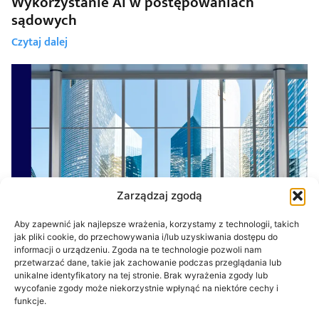
Wykorzystanie AI w postępowaniach
sądowych
Czytaj dalej
Zarządzaj zgodą
Aby zapewnić jak najlepsze wrażenia, korzystamy z technologii, takich
jak pliki cookie, do przechowywania i/lub uzyskiwania dostępu do
informacji o urządzeniu. Zgoda na te technologie pozwoli nam
przetwarzać dane, takie jak zachowanie podczas przeglądania lub
15 stycznia, 2024
Akt o usługach cyfrowych DSA – jaki będzie
unikalne identyfikatory na tej stronie. Brak wyrażenia zgody lub
wycofanie zgody może niekorzystnie wpłynąć na niektóre cechy i
miał wpływ na start-upy?
funkcje.