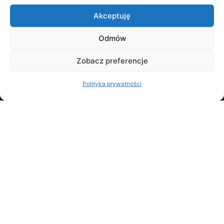
Czytaj dalej
Akceptuję
Odmów
Zobacz preferencje
Polityka prywatności
NIP: 5862396866
REGON: 526405132
wpisana do Rejestru Przedsiębiorców Krajowego
Rejestru Sądowego w Sądzie Rejonowym Gdańsk –
Północ w Gdańsku, VIII Wydział Gospodarczy KRS