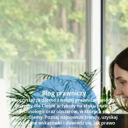
Blog prawniczy
Skorzystaj za darmo z naszej prawniczej wiedzy.
Piszemy dla Ciebie artykuły na styku prawa i
technologii oraz obszarów, w których się
specjalizujemy. Poznaj najnowsze trendy, uzyskaj
praktyczne wskazówki i dowiedz się, jak prawo